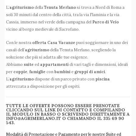
L’
agriturismo
della
Tenuta Merlano
si trova a Nord di Roma a
soli 30 minuti dal centro della città, tra la via Flaminia e la via
Cassia, immerso nel verde della campagna del
Parco di Veio
vicino al borgo medievale di Sacrofano.
Con le nostra
offerta Casa Vacanze
puoi soggiornare in uno dei
casali dell’
agriturismo
della Tenuta Merlano, scegliendo la
soluzione che più si adatta alle tue esigenze.
Abbiamo
suite
ed
appartamenti
di vari tagli e dimensioni, ideali
per
coppie
,
famiglie
con
bambini
e
gruppi di amici
.
L’
agriturismo
dispone di un parco privato con
piscina
attrezzata a disposizione per gli ospiti.
TUTTE LE OFFERTE POSSONO ESSERE PRENOTATE
CLICCANDO SUL LINK DI CONTATTO E COMPILANDO
IL MODULO IN BASSO O SCRIVENDO DIRETTAMENTE A
INFO@AGRIMERLANO.IT O CHIAMANDO IL 335 69 90
543.
Modalità di Prenotazione e Pagamento per le nostre Suite ed